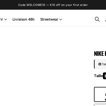
Code WELCOME10 — €10 off on your first order
ir
Livraison 48h
Streetwear
NIKE 
Tai
Taille