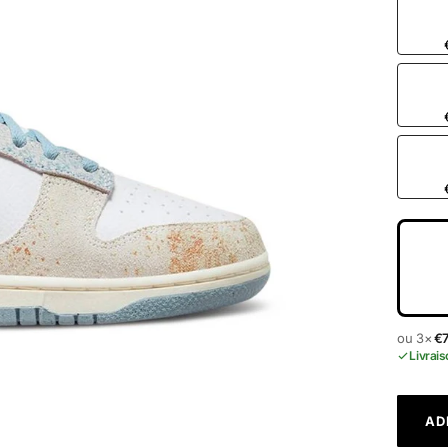
ou 3×
€
Livrais
AD