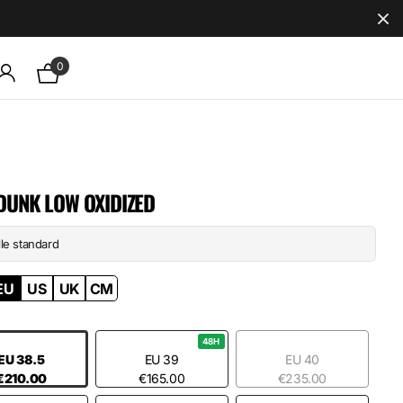
0
DUNK LOW OXIDIZED
lle standard
EU
US
UK
CM
48H
EU 38.5
EU 39
EU 40
€210.00
€165.00
€235.00