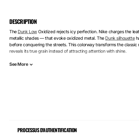
DESCRIPTION
The
Dunk Low
Oxidized rejects icy perfection. Nike charges the le
metallic shades — that evoke oxidized metal. The
Dunk silhouette
ha
before conquering the streets. This colorway transforms the classic
reveals its true grain instead of attracting attention with shine.
Premium leather and natural suede on the upper. The rubber sole e
See
More
loud logo or flashy colors — create a pair that ages without looking
shouting.
PROCESSUS D'AUTHENTIFICATION