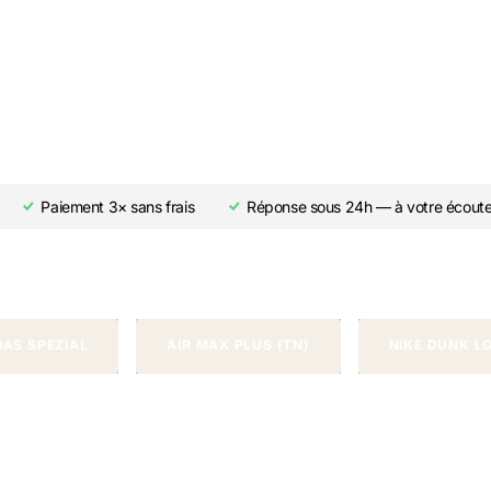
Paiement 3× sans frais
Réponse sous 24h — à votre écout
DAS SPEZIAL
AIR MAX PLUS (TN)
NIKE DUNK L