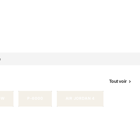
e
Tout voir
OW
P-6000
AIR JORDAN 4