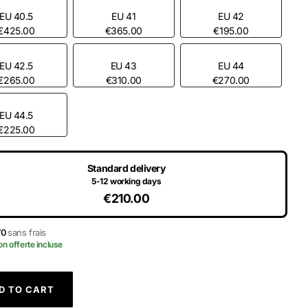
EU 40.5
EU 41
EU 42
€425.00
€365.00
€195.00
EU 42.5
EU 43
EU 44
€265.00
€310.00
€270.00
EU 44.5
€225.00
Standard delivery
5-12 working days
€210.00
70
sans frais
on offerte incluse
D TO CART