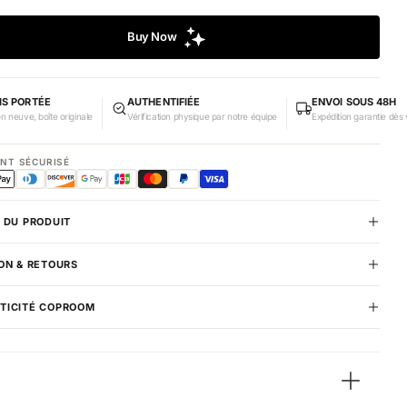
IS PORTÉE
AUTHENTIFIÉE
ENVOI SOUS 48H
on neuve, boîte originale
Vérification physique par notre équipe
Expédition garantie dès 
ENT SÉCURISÉ
 DU PRODUIT
ON & RETOURS
TICITÉ COPROOM