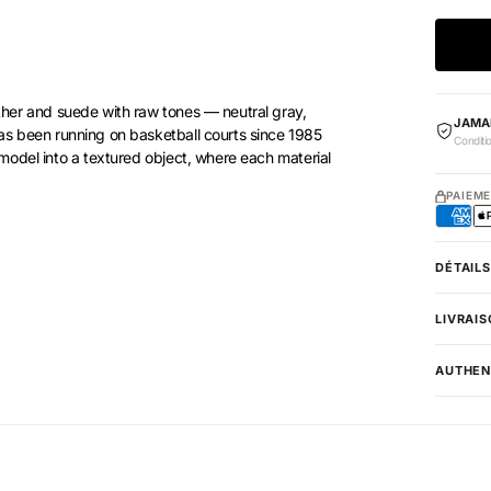
ather and suede with raw tones — neutral gray,
JAMA
s been running on basketball courts since 1985
Conditi
 model into a textured object, where each material
PAIEM
nsures grip on the ground. The muted contrasts — no
 bad, performs well, and changes your outfit without
DÉTAILS
LIVRAIS
AUTHEN