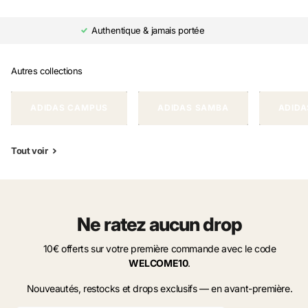
Authentique & jamais portée
Autres collections
ADIDAS CAMPUS
ADIDAS SAMBA
ADIDA
Tout voir
Ne ratez aucun drop
10€ offerts sur votre première commande avec le code
WELCOME10
.
Nouveautés, restocks et drops exclusifs — en avant-première.