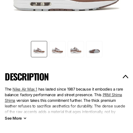
DESCRIPTION
The
Nike Air Max 1
has lasted since 1987 because it embodies a rare
balance: factory performance and street presence. This
PRM Shima
Shima
version takes this commitment further. The thick premium
leather refuses to sacrifice aesthetics for durability. The dense suede
of the raw accents adds a material that ages intentionally, not by
accident.
See
More
Dominant white on the upper and natural rubber sole. Cream suede on