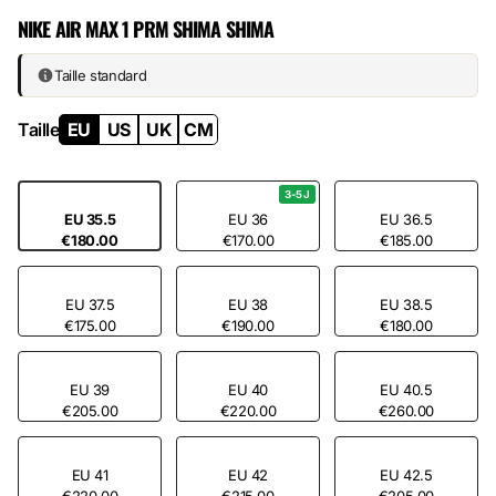
the Swoosh and side details. Smooth leather on the heel lock areas.
NIKE AIR MAX 1 PRM SHIMA SHIMA
This material architecture—heavy leather + genuine suede + solid
rubber—creates a pair that disappears underfoot and reappears to the
eyes after three months of regular wear.
Taille standard
Taille
EU
US
UK
CM
3-5J
EU 35.5
EU 36
EU 36.5
€180.00
€170.00
€185.00
EU 37.5
EU 38
EU 38.5
€175.00
€190.00
€180.00
EU 39
EU 40
EU 40.5
€205.00
€220.00
€260.00
EU 41
EU 42
EU 42.5
€220.00
€215.00
€205.00