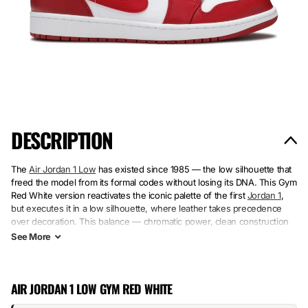
DESCRIPTION
The
Air Jordan 1 Low
has existed since 1985 — the low silhouette that
freed the model from its formal codes without losing its DNA. This Gym
Red White version reactivates the iconic palette of the first
Jordan 1
,
but executes it in a low silhouette, where leather takes precedence
over decoration. This balance — chromatic power, clean construction
— has ensured that the Low never disappears from the catalog.
See
More
The leather wraps the upper in vibrant gym red. White defines the
tongue, collar, and sole. The rubber absorbs every impact. No
AIR JORDAN 1 LOW GYM RED WHITE
unnecessary details. The effect: a pair that spans decades because it
does what it promises — bold red, crisp white, solid construction.