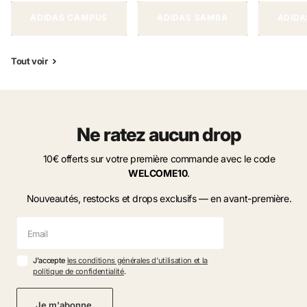
ADIDAS CAMPUS
ADIDAS SAMBA
ADIDA
Tout voir
Ne ratez aucun drop
10€ offerts sur votre première commande avec le code
WELCOME10
.
Nouveautés, restocks et drops exclusifs — en avant-première.
J'accepte
les conditions générales d'utilisation et la
politique de confidentialité
.
Je m'abonne