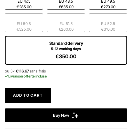
EU 47.5
EU 48.5
EU 49.5
€285.00
€635.00
€270.00
EU 50.5
EU 51.5
EU 52.5
€525.00
€260.00
€310.00
Standard delivery
5-12 working days
€350.00
ou 3×
€116.67
sans frais
Livraison offerte incluse
ADD TO CART