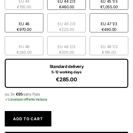
EU 44
EU 44 2/3
EU 45 1/3
€195.00
€460.00
€1,055.00
EU 46
EU 46 2/3
EU 47 1/3
€970.00
€225.00
€490.00
EU 48
EU 48 2/3
EU 49 1/3
€285.00
€305.00
€195.00
Standard delivery
5-12 working days
€285.00
ou 3×
€95
sans frais
Livraison offerte incluse
ADD TO CART