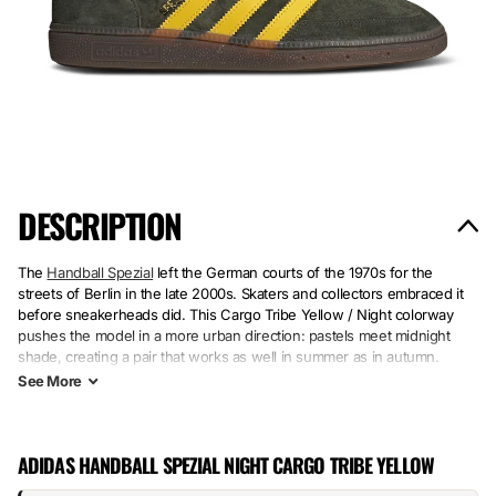
DESCRIPTION
The
Handball Spezial
left the German courts of the 1970s for the
streets of Berlin in the late 2000s. Skaters and collectors embraced it
before sneakerheads did. This Cargo Tribe Yellow / Night colorway
pushes the model in a more urban direction: pastels meet midnight
shade, creating a pair that works as well in summer as in autumn.
See
More
Leather and suede structure the upper. The rubber sole stays true to
the model’s thick design codes. Cargo and Yellow have never agreed
on any other
Adidas
silhouette — this rare contrast blend makes the
ADIDAS HANDBALL SPEZIAL NIGHT CARGO TRIBE YELLOW
pair instantly recognizable.