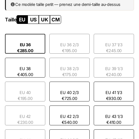
Ce modèle taille petit — prenez une demi-taille au-dessus
Taille
EU
US
UK
CM
EU 36
EU 36 2/3
EU 37 1/3
€285.00
€195.00
€245.00
EU 38
EU 38 2/3
EU 39 1/3
€405.00
€175.00
€240.00
EU 40
EU 40 2/3
EU 41 1/3
€195.00
€725.00
€930.00
EU 42
EU 42 2/3
EU 43 1/3
€230.00
€540.00
€410.00