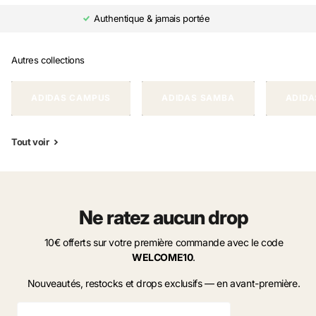
Authentique & jamais portée
Autres collections
ADIDAS CAMPUS
ADIDAS SAMBA
ADIDA
Tout voir
Ne ratez aucun drop
10€ offerts sur votre première commande avec le code
WELCOME10
.
Nouveautés, restocks et drops exclusifs — en avant-première.