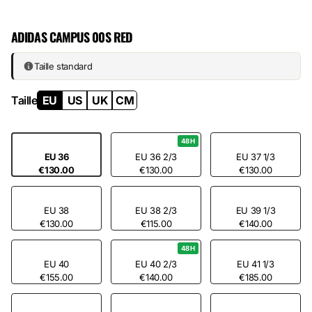
resistant rubber sole. The red fills the canvas without arrogance — the
three side stripes remain understated, the stitching highlights the
ADIDAS CAMPUS 00S RED
contours. Owners keep this pair for three, four years. No wear.
Taille standard
Taille
EU
US
UK
CM
48H
EU 36
EU 36 2/3
EU 37 1/3
€130.00
€130.00
€130.00
EU 38
EU 38 2/3
EU 39 1/3
€130.00
€115.00
€140.00
48H
EU 40
EU 40 2/3
EU 41 1/3
€155.00
€140.00
€185.00