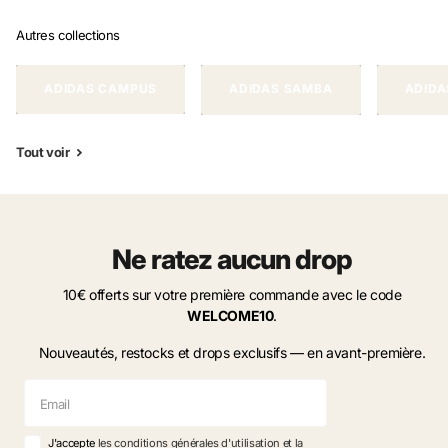
Autres collections
ADIDAS CAMPUS
ADIDAS SAMBA
ADIDA
Tout voir
Ne ratez aucun drop
10€ offerts sur votre première commande avec le code
WELCOME10
.
Nouveautés, restocks et drops exclusifs — en avant-première.
J'accepte
les conditions générales d'utilisation et la